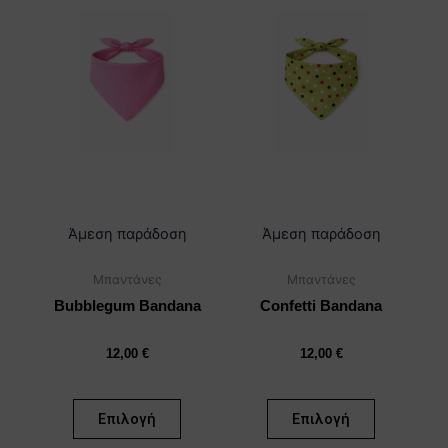
το
το
προϊόν
προϊόν
έχει
έχει
πολλαπλές
πολλαπλέ
παραλλαγές.
παραλλαγέ
Οι
Οι
επιλογές
επιλογές
μπορούν
μπορούν
να
να
επιλεγούν
επιλεγούν
Άμεση παράδοση
Άμεση παράδοση
στη
στη
Μπαντάνες
Μπαντάνες
σελίδα
σελίδα
του
του
Bubblegum Bandana
Confetti Bandana
προϊόντος
προϊόντος
12,00
€
12,00
€
Επιλογή
Επιλογή