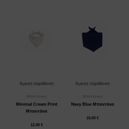
Αυτό
Αυτό
το
το
προϊόν
προϊόν
έχει
έχει
πολλαπλές
πολλαπλέ
παραλλαγές.
παραλλαγέ
Οι
Οι
επιλογές
επιλογές
μπορούν
μπορούν
να
να
επιλεγούν
επιλεγούν
Άμεση παράδοση
Άμεση παράδοση
στη
στη
Μπαντάνες
Μπαντάνες
σελίδα
σελίδα
του
του
Minimal Cream Print
Navy Blue Μπαντάνα
προϊόντος
προϊόντος
Μπαντάνα
10,00
€
12,00
€