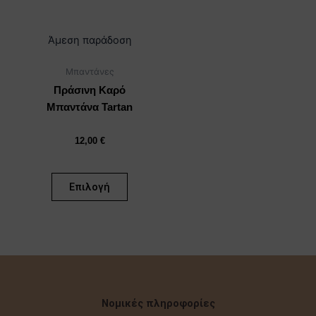
μπορούν
να
επιλεγούν
Άμεση παράδοση
στη
Μπαντάνες
σελίδα
του
Πράσινη Καρό
προϊόντος
Μπαντάνα Tartan
12,00
€
Επιλογή
Νομικές πληροφορίες